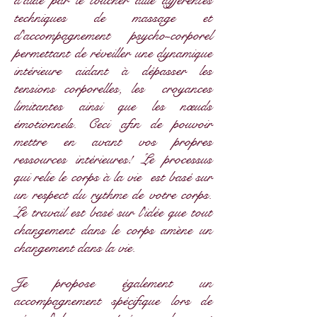
d'aide par le toucher allie différentes
techniques de massage et
d'accompagnement psycho-corporel
permettant de réveiller une dynamique
intérieure aidant à dépasser les
tensions corporelles, les
croyances
limitantes ainsi que les nœuds
émotionnels. Ceci afin de pouvoir
mettre en avant vos propres
ressources intérieures! Le processus
qui relie le corps à la vie est basé sur
un respect du rythme de votre corps.
Le travail est basé sur l'idée que tout
changement dans le corps amène un
changement dans la vie.
Je propose également un
accompagnement spécifique lors de