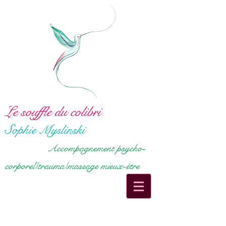
Le souffle du colibri
S
ophie Myslinski
Accompagnement psycho-
corporel/trauma/massage mieux-être